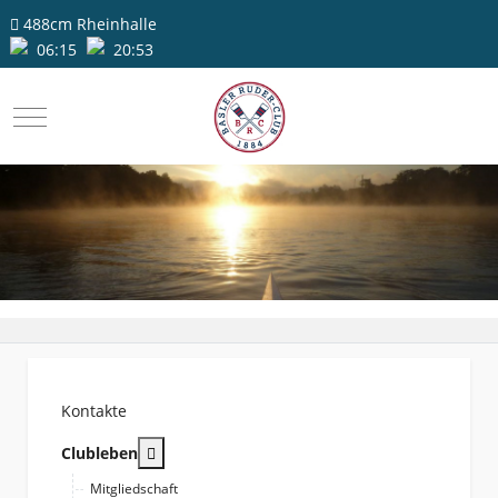
488cm
Rheinhalle
06:15
20:53
Mobile Menu Toggle
Kontakte
More about: Clubleben
Clubleben
Mitgliedschaft