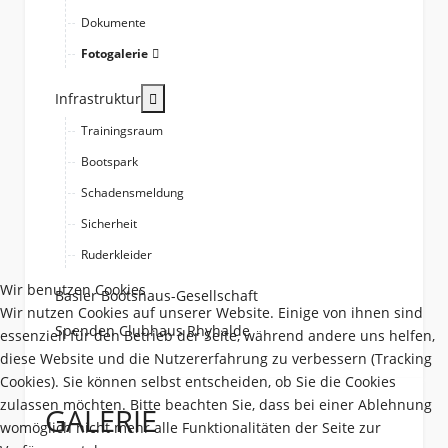
Dokumente
Fotogalerie
More about: Infrastruktur
Infrastruktur
Trainingsraum
Bootspark
Schadensmeldung
Sicherheit
Ruderkleider
Wir benutzen Cookies
Basler Bootshaus-Gesellschaft
Wir nutzen Cookies auf unserer Website. Einige von ihnen sind
Spenden Clubhaus Rhyhalde
essenziell für den Betrieb der Seite, während andere uns helfen,
diese Website und die Nutzererfahrung zu verbessern (Tracking
Cookies). Sie können selbst entscheiden, ob Sie die Cookies
zulassen möchten. Bitte beachten Sie, dass bei einer Ablehnung
GALERIE
womöglich nicht mehr alle Funktionalitäten der Seite zur