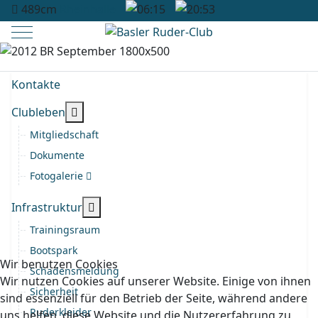
489cm
Rheinhalle
06:15
20:53
Mobile Menu Toggle
Kontakte
More about: Clubleben
Clubleben
Mitgliedschaft
Dokumente
Fotogalerie
More about: Infrastruktur
Infrastruktur
Trainingsraum
Bootspark
Wir benutzen Cookies
Schadensmeldung
Wir nutzen Cookies auf unserer Website. Einige von ihnen
Sicherheit
sind essenziell für den Betrieb der Seite, während andere
Ruderkleider
uns helfen, diese Website und die Nutzererfahrung zu