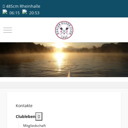
485cm
Rheinhalle
06:15
20:53
Mobile Menu Toggle
Kontakte
More about: Clubleben
Clubleben
Mitgliedschaft