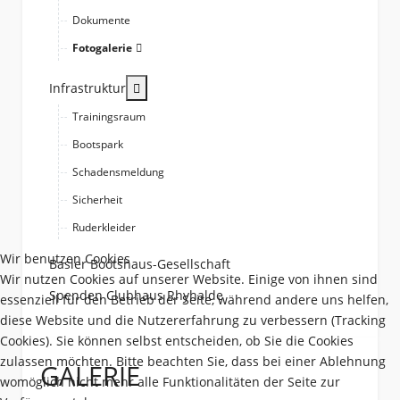
Dokumente
Fotogalerie
More about: Infrastruktur
Infrastruktur
Trainingsraum
Bootspark
Schadensmeldung
Sicherheit
Ruderkleider
Wir benutzen Cookies
Basler Bootshaus-Gesellschaft
Wir nutzen Cookies auf unserer Website. Einige von ihnen sind
Spenden Clubhaus Rhyhalde
essenziell für den Betrieb der Seite, während andere uns helfen,
diese Website und die Nutzererfahrung zu verbessern (Tracking
Cookies). Sie können selbst entscheiden, ob Sie die Cookies
zulassen möchten. Bitte beachten Sie, dass bei einer Ablehnung
GALERIE
womöglich nicht mehr alle Funktionalitäten der Seite zur