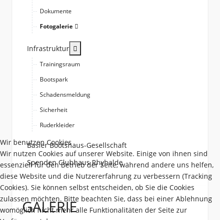
Dokumente
Fotogalerie
More about: Infrastruktur
Infrastruktur
Trainingsraum
Bootspark
Schadensmeldung
Sicherheit
Ruderkleider
Wir benutzen Cookies
Basler Bootshaus-Gesellschaft
Wir nutzen Cookies auf unserer Website. Einige von ihnen sind
Spenden Clubhaus Rhyhalde
essenziell für den Betrieb der Seite, während andere uns helfen,
diese Website und die Nutzererfahrung zu verbessern (Tracking
Cookies). Sie können selbst entscheiden, ob Sie die Cookies
zulassen möchten. Bitte beachten Sie, dass bei einer Ablehnung
GALERIE
womöglich nicht mehr alle Funktionalitäten der Seite zur