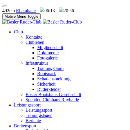
492cm
Rheinhalle
06:13
20:56
Mobile Menu Toggle
Club
Kontakte
Clubleben
Mitgliedschaft
Dokumente
Fotogalerie
Infrastruktur
Trainingsraum
Bootspark
Schadensmeldung
Sicherheit
Ruderkleider
Basler Bootshaus-Gesellschaft
Spenden Clubhaus Rhyhalde
Leistungssport
Leistungssport
Trainingslager
Berichte
Breitensport