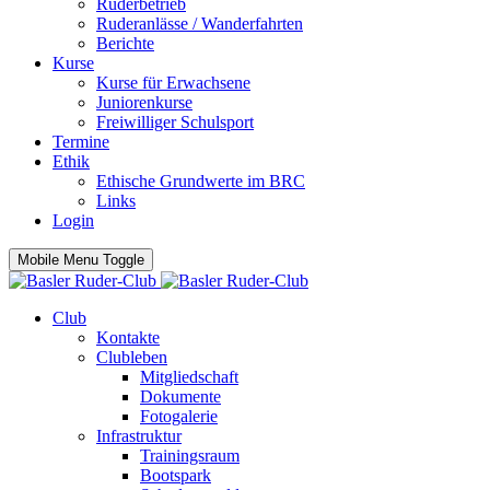
Ruderbetrieb
Ruderanlässe / Wanderfahrten
Berichte
Kurse
Kurse für Erwachsene
Juniorenkurse
Freiwilliger Schulsport
Termine
Ethik
Ethische Grundwerte im BRC
Links
Login
Mobile Menu Toggle
Club
Kontakte
Clubleben
Mitgliedschaft
Dokumente
Fotogalerie
Infrastruktur
Trainingsraum
Bootspark