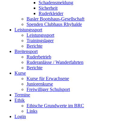
Schadensmeldung
Sicherheit
Ruderkleider
Basler Bootshaus-Gesellschaft
Spenden Clubhaus Rhyhalde
Leistungssport
Leistungssport
Trainingslager
Berichte
Breitensport
Ruderbetrieb
Ruderanlässe / Wanderfahrten
Berichte
Kurse
Kurse für Erwachsene
Juniorenkurse
Freiwilliger Schulsport
Termine
Ethik
Ethische Grundwerte im BRC
Links
Login