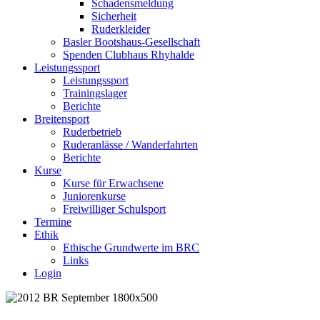
Schadensmeldung
Sicherheit
Ruderkleider
Basler Bootshaus-Gesellschaft
Spenden Clubhaus Rhyhalde
Leistungssport
Leistungssport
Trainingslager
Berichte
Breitensport
Ruderbetrieb
Ruderanlässe / Wanderfahrten
Berichte
Kurse
Kurse für Erwachsene
Juniorenkurse
Freiwilliger Schulsport
Termine
Ethik
Ethische Grundwerte im BRC
Links
Login