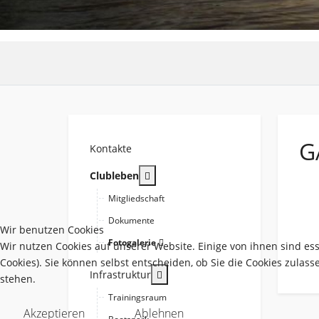
G
Kontakte
More about: Clubleben
Clubleben
Mitgliedschaft
Dokumente
Wir benutzen Cookies
Fotogalerie
Wir nutzen Cookies auf unserer Website. Einige von ihnen sind es
Cookies). Sie können selbst entscheiden, ob Sie die Cookies zulas
More about: Infrastruktur
Infrastruktur
stehen.
Trainingsraum
Akzeptieren
Ablehnen