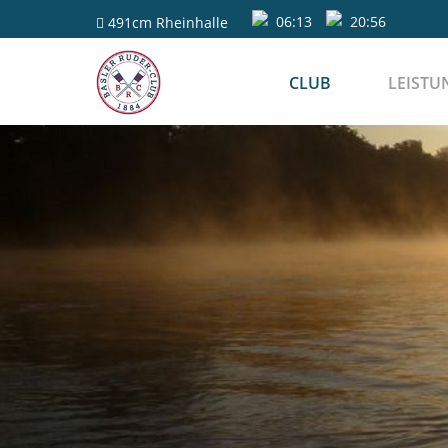
06:13
20:56
491cm
Rheinhalle
CLUB
LEISTU