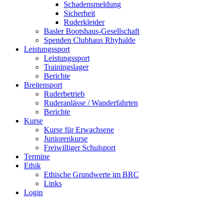
Schadensmeldung
Sicherheit
Ruderkleider
Basler Bootshaus-Gesellschaft
Spenden Clubhaus Rhyhalde
Leistungssport
Leistungssport
Trainingslager
Berichte
Breitensport
Ruderbetrieb
Ruderanlässe / Wanderfahrten
Berichte
Kurse
Kurse für Erwachsene
Juniorenkurse
Freiwilliger Schulsport
Termine
Ethik
Ethische Grundwerte im BRC
Links
Login