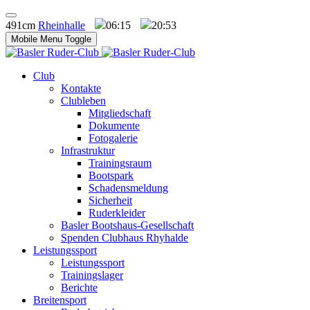
491cm
Rheinhalle
06:15
20:53
Mobile Menu Toggle
Club
Kontakte
Clubleben
Mitgliedschaft
Dokumente
Fotogalerie
Infrastruktur
Trainingsraum
Bootspark
Schadensmeldung
Sicherheit
Ruderkleider
Basler Bootshaus-Gesellschaft
Spenden Clubhaus Rhyhalde
Leistungssport
Leistungssport
Trainingslager
Berichte
Breitensport