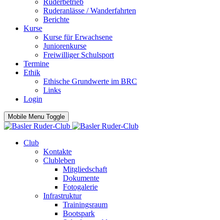
Ruderbetrieb
Ruderanlässe / Wanderfahrten
Berichte
Kurse
Kurse für Erwachsene
Juniorenkurse
Freiwilliger Schulsport
Termine
Ethik
Ethische Grundwerte im BRC
Links
Login
Mobile Menu Toggle
Club
Kontakte
Clubleben
Mitgliedschaft
Dokumente
Fotogalerie
Infrastruktur
Trainingsraum
Bootspark