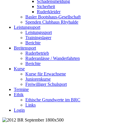
Schadensmeldung
Sicherheit
Ruderkleider
Basler Bootshaus-Gesellschaft
Spenden Clubhaus Rhyhalde
Leistungssport
Leistungssport
Trainingslager
Berichte
Breitensport
Ruderbetrieb
Ruderanlässe / Wanderfahrten
Berichte
Kurse
Kurse für Erwachsene
Juniorenkurse
Freiwilliger Schulsport
Termine
Ethik
Ethische Grundwerte im BRC
Links
Login