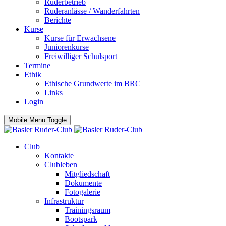
Ruderbetrieb
Ruderanlässe / Wanderfahrten
Berichte
Kurse
Kurse für Erwachsene
Juniorenkurse
Freiwilliger Schulsport
Termine
Ethik
Ethische Grundwerte im BRC
Links
Login
Mobile Menu Toggle
Club
Kontakte
Clubleben
Mitgliedschaft
Dokumente
Fotogalerie
Infrastruktur
Trainingsraum
Bootspark