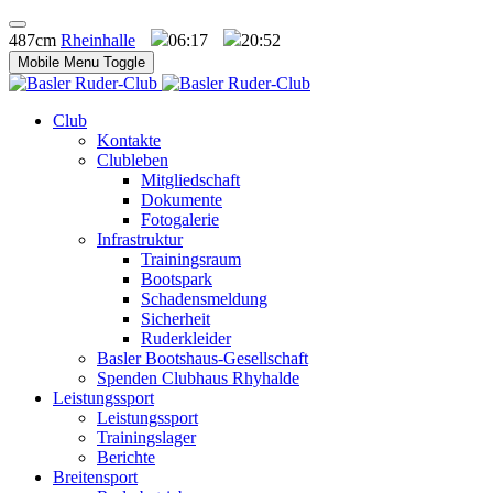
487cm
Rheinhalle
06:17
20:52
Mobile Menu Toggle
Club
Kontakte
Clubleben
Mitgliedschaft
Dokumente
Fotogalerie
Infrastruktur
Trainingsraum
Bootspark
Schadensmeldung
Sicherheit
Ruderkleider
Basler Bootshaus-Gesellschaft
Spenden Clubhaus Rhyhalde
Leistungssport
Leistungssport
Trainingslager
Berichte
Breitensport