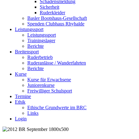
Schadensmeldung
Sicherheit
Ruderkleider
Basler Bootshaus-Gesellschaft
Spenden Clubhaus Rhyhalde
Leistungssport
Leistungssport
Trainingslager
Berichte
Breitensport
Ruderbetrieb
Ruderanlässe / Wanderfahrten
Berichte
Kurse
Kurse für Erwachsene
Juniorenkurse
Freiwilliger Schulsport
Termine
Ethik
Ethische Grundwerte im BRC
Links
Login