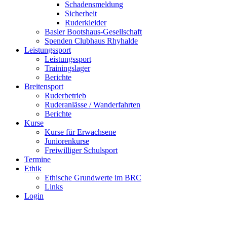
Schadensmeldung
Sicherheit
Ruderkleider
Basler Bootshaus-Gesellschaft
Spenden Clubhaus Rhyhalde
Leistungssport
Leistungssport
Trainingslager
Berichte
Breitensport
Ruderbetrieb
Ruderanlässe / Wanderfahrten
Berichte
Kurse
Kurse für Erwachsene
Juniorenkurse
Freiwilliger Schulsport
Termine
Ethik
Ethische Grundwerte im BRC
Links
Login