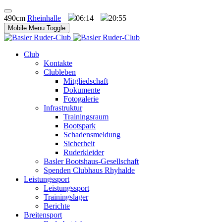
490cm
Rheinhalle
06:14
20:55
Mobile Menu Toggle
Club
Kontakte
Clubleben
Mitgliedschaft
Dokumente
Fotogalerie
Infrastruktur
Trainingsraum
Bootspark
Schadensmeldung
Sicherheit
Ruderkleider
Basler Bootshaus-Gesellschaft
Spenden Clubhaus Rhyhalde
Leistungssport
Leistungssport
Trainingslager
Berichte
Breitensport