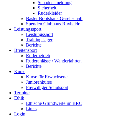
Schadensmeldung
Sicherheit
Ruderkleider
Basler Bootshaus-Gesellschaft
Spenden Clubhaus Rhyhalde
Leistungssport
Leistungssport
Trainingslager
Berichte
Breitensport
Ruderbetrieb
Ruderanlässe / Wanderfahrten
Berichte
Kurse
Kurse für Erwachsene
Juniorenkurse
Freiwilliger Schulsport
Termine
Ethik
Ethische Grundwerte im BRC
Links
Login