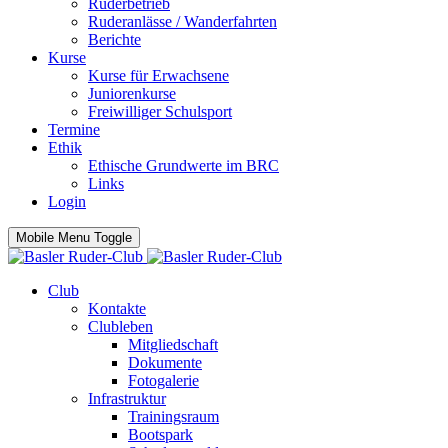
Ruderbetrieb
Ruderanlässe / Wanderfahrten
Berichte
Kurse
Kurse für Erwachsene
Juniorenkurse
Freiwilliger Schulsport
Termine
Ethik
Ethische Grundwerte im BRC
Links
Login
Mobile Menu Toggle
Club
Kontakte
Clubleben
Mitgliedschaft
Dokumente
Fotogalerie
Infrastruktur
Trainingsraum
Bootspark