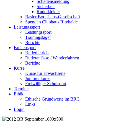
Schadensmeldung
Sicherheit
Ruderkleider
Basler Bootshaus-Gesellschaft
Spenden Clubhaus Rhyhalde
Leistungssport
Leistungssport
Trainingslager
Berichte
Breitensport
Ruderbetrieb
Ruderanlässe / Wanderfahrten
Berichte
Kurse
Kurse für Erwachsene
Juniorenkurse
Freiwilliger Schulsport
Termine
Ethik
Ethische Grundwerte im BRC
Links
Login