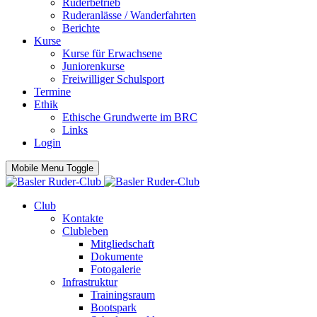
Ruderbetrieb
Ruderanlässe / Wanderfahrten
Berichte
Kurse
Kurse für Erwachsene
Juniorenkurse
Freiwilliger Schulsport
Termine
Ethik
Ethische Grundwerte im BRC
Links
Login
Mobile Menu Toggle
Club
Kontakte
Clubleben
Mitgliedschaft
Dokumente
Fotogalerie
Infrastruktur
Trainingsraum
Bootspark