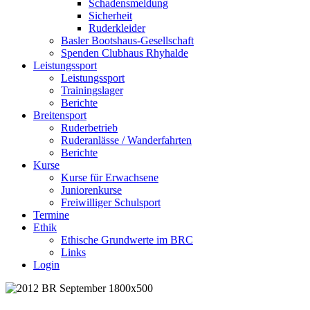
Schadensmeldung
Sicherheit
Ruderkleider
Basler Bootshaus-Gesellschaft
Spenden Clubhaus Rhyhalde
Leistungssport
Leistungssport
Trainingslager
Berichte
Breitensport
Ruderbetrieb
Ruderanlässe / Wanderfahrten
Berichte
Kurse
Kurse für Erwachsene
Juniorenkurse
Freiwilliger Schulsport
Termine
Ethik
Ethische Grundwerte im BRC
Links
Login