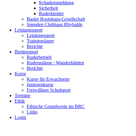
Schadensmeldung
Sicherheit
Ruderkleider
Basler Bootshaus-Gesellschaft
Spenden Clubhaus Rhyhalde
Leistungssport
Leistungssport
Trainingslager
Berichte
Breitensport
Ruderbetrieb
Ruderanlässe / Wanderfahrten
Berichte
Kurse
Kurse für Erwachsene
Juniorenkurse
Freiwilliger Schulsport
Termine
Ethik
Ethische Grundwerte im BRC
Links
Login