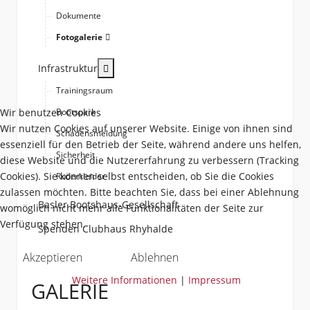
Dokumente
Fotogalerie
More about: Infrastruktur
Infrastruktur
Trainingsraum
Wir benutzen Cookies
Bootspark
Wir nutzen Cookies auf unserer Website. Einige von ihnen sind
Schadensmeldung
essenziell für den Betrieb der Seite, während andere uns helfen,
Sicherheit
diese Website und die Nutzererfahrung zu verbessern (Tracking
Cookies). Sie können selbst entscheiden, ob Sie die Cookies
Ruderkleider
zulassen möchten. Bitte beachten Sie, dass bei einer Ablehnung
Basler Bootshaus-Gesellschaft
womöglich nicht mehr alle Funktionalitäten der Seite zur
Verfügung stehen.
Spenden Clubhaus Rhyhalde
Akzeptieren
Ablehnen
Weitere Informationen
|
Impressum
GALERIE