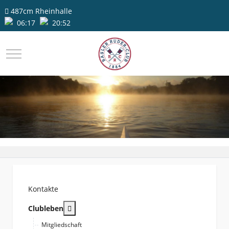
487cm
Rheinhalle
06:17
20:52
Mobile Menu Toggle
Kontakte
More about: Clubleben
Clubleben
Mitgliedschaft