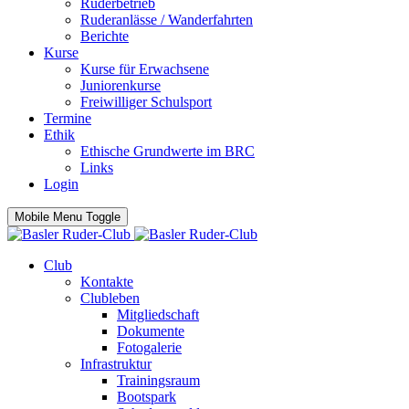
Ruderbetrieb
Ruderanlässe / Wanderfahrten
Berichte
Kurse
Kurse für Erwachsene
Juniorenkurse
Freiwilliger Schulsport
Termine
Ethik
Ethische Grundwerte im BRC
Links
Login
Mobile Menu Toggle
Club
Kontakte
Clubleben
Mitgliedschaft
Dokumente
Fotogalerie
Infrastruktur
Trainingsraum
Bootspark