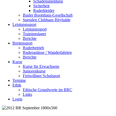
Schadensmeldung
Sicherheit
Ruderkleider
Basler Bootshaus-Gesellschaft
Spenden Clubhaus Rhyhalde
Leistungssport
Leistungssport
Trainingslager
Berichte
Breitensport
Ruderbetrieb
Ruderanlässe / Wanderfahrten
Berichte
Kurse
Kurse für Erwachsene
Juniorenkurse
Freiwilliger Schulsport
Termine
Ethik
Ethische Grundwerte im BRC
Links
Login