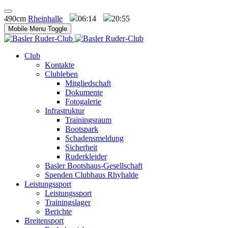
490cm
Rheinhalle
06:14
20:55
Mobile Menu Toggle
Club
Kontakte
Clubleben
Mitgliedschaft
Dokumente
Fotogalerie
Infrastruktur
Trainingsraum
Bootspark
Schadensmeldung
Sicherheit
Ruderkleider
Basler Bootshaus-Gesellschaft
Spenden Clubhaus Rhyhalde
Leistungssport
Leistungssport
Trainingslager
Berichte
Breitensport