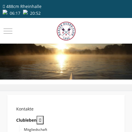
488cm
Rheinhalle
06:17
20:52
Mobile Menu Toggle
Kontakte
More about: Clubleben
Clubleben
Mitgliedschaft