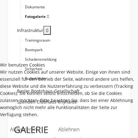
Dokumente
Fotogalerie
More about: Infrastruktur
Infrastruktur
Trainingsraum
Bootspark
Schadensmeldung
Wir benutzen Cookies
Sicherheit
Wir nutzen Cookies auf unserer Website. Einige von ihnen sind
Ruderkleider
essenziell für den Betrieb der Seite, während andere uns helfen,
diese Website und die Nutzererfahrung zu verbessern (Tracking
Basler Bootshaus-Gesellschaft
Cookies). Sie können selbst entscheiden, ob Sie die Cookies
zulassen möchten. Bitte beachten Sie, dass bei einer Ablehnung
Spenden Clubhaus Rhyhalde
womöglich nicht mehr alle Funktionalitäten der Seite zur
Verfügung stehen.
GALERIE
Akzeptieren
Ablehnen