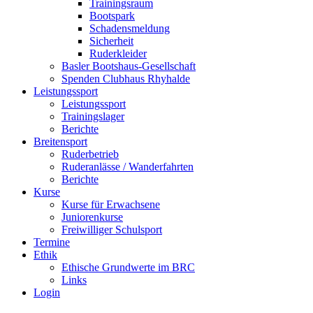
Trainingsraum
Bootspark
Schadensmeldung
Sicherheit
Ruderkleider
Basler Bootshaus-Gesellschaft
Spenden Clubhaus Rhyhalde
Leistungssport
Leistungssport
Trainingslager
Berichte
Breitensport
Ruderbetrieb
Ruderanlässe / Wanderfahrten
Berichte
Kurse
Kurse für Erwachsene
Juniorenkurse
Freiwilliger Schulsport
Termine
Ethik
Ethische Grundwerte im BRC
Links
Login