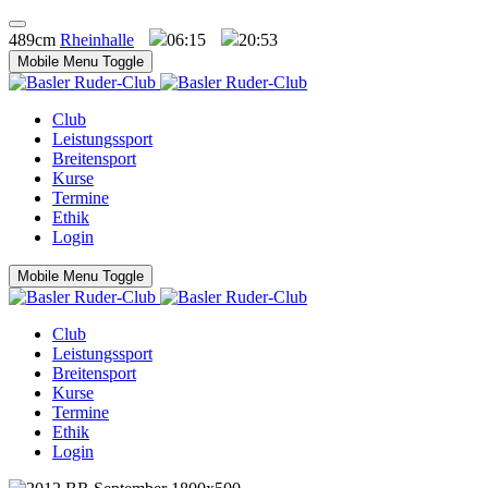
489cm
Rheinhalle
06:15
20:53
Mobile Menu Toggle
Club
Leistungssport
Breitensport
Kurse
Termine
Ethik
Login
Mobile Menu Toggle
Club
Leistungssport
Breitensport
Kurse
Termine
Ethik
Login