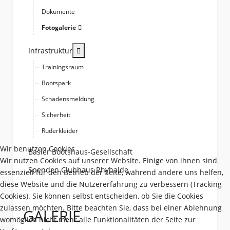
Dokumente
Fotogalerie
More about: Infrastruktur
Infrastruktur
Trainingsraum
Bootspark
Schadensmeldung
Sicherheit
Ruderkleider
Wir benutzen Cookies
Basler Bootshaus-Gesellschaft
Wir nutzen Cookies auf unserer Website. Einige von ihnen sind
Spenden Clubhaus Rhyhalde
essenziell für den Betrieb der Seite, während andere uns helfen,
diese Website und die Nutzererfahrung zu verbessern (Tracking
Cookies). Sie können selbst entscheiden, ob Sie die Cookies
zulassen möchten. Bitte beachten Sie, dass bei einer Ablehnung
GALERIE
womöglich nicht mehr alle Funktionalitäten der Seite zur