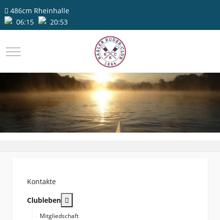
486cm
Rheinhalle
06:15
20:53
Mobile Menu Toggle
Kontakte
More about: Clubleben
Clubleben
Mitgliedschaft