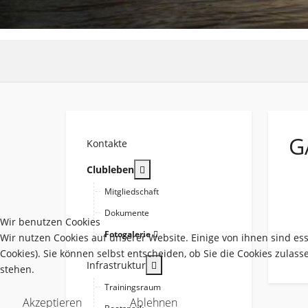
G
Kontakte
More about: Clubleben
Clubleben
Mitgliedschaft
Dokumente
Wir benutzen Cookies
Fotogalerie
Wir nutzen Cookies auf unserer Website. Einige von ihnen sind es
Cookies). Sie können selbst entscheiden, ob Sie die Cookies zulas
More about: Infrastruktur
Infrastruktur
stehen.
Trainingsraum
Akzeptieren
Ablehnen