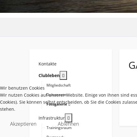
G
Kontakte
More about: Clubleben
Clubleben
Mitgliedschaft
Wir benutzen Cookies
Wir nutzen Cookies auf unserer Website. Einige von ihnen sind es
Dokumente
Cookies). Sie können selbst entscheiden, ob Sie die Cookies zulas
Fotogalerie
stehen.
More about: Infrastruktur
Infrastruktur
Akzeptieren
Ablehnen
Trainingsraum