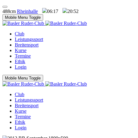
488cm
Rheinhalle
06:17
20:52
Mobile Menu Toggle
Club
Leistungssport
Breitensport
Kurse
Termine
Ethik
Login
Mobile Menu Toggle
Club
Leistungssport
Breitensport
Kurse
Termine
Ethik
Login