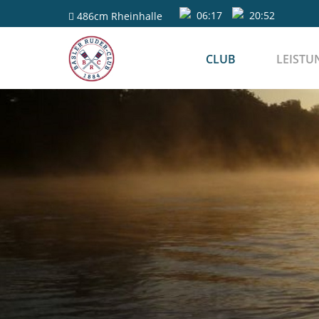
06:17
20:52
486cm
Rheinhalle
CLUB
LEISTU