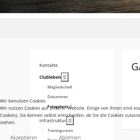
G
Kontakte
More about: Clubleben
Clubleben
Mitgliedschaft
Dokumente
Wir benutzen Cookies
Fotogalerie
Wir nutzen Cookies auf unserer Website. Einige von ihnen sind es
Cookies). Sie können selbst entscheiden, ob Sie die Cookies zulas
More about: Infrastruktur
Infrastruktur
stehen.
Trainingsraum
Akzeptieren
Ablehnen