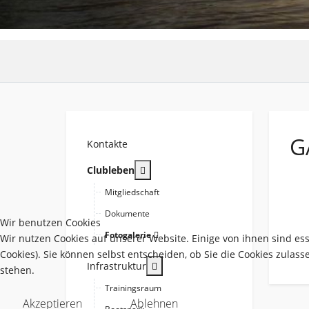
G
Kontakte
More about: Clubleben
Clubleben
Mitgliedschaft
Dokumente
Wir benutzen Cookies
Fotogalerie
Wir nutzen Cookies auf unserer Website. Einige von ihnen sind es
Cookies). Sie können selbst entscheiden, ob Sie die Cookies zulas
More about: Infrastruktur
Infrastruktur
stehen.
Trainingsraum
Akzeptieren
Ablehnen