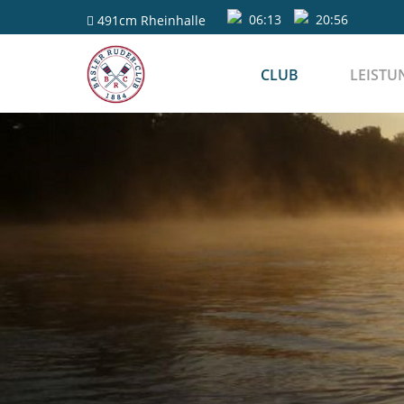
06:13
20:56
491cm
Rheinhalle
CLUB
LEISTU