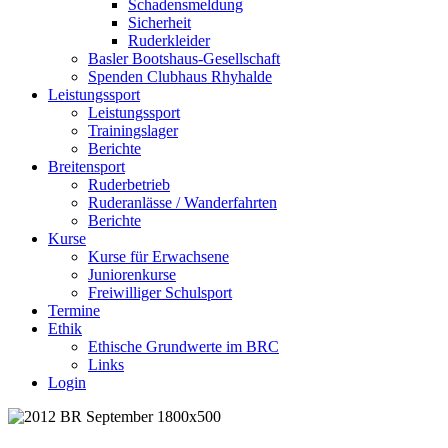
Schadensmeldung
Sicherheit
Ruderkleider
Basler Bootshaus-Gesellschaft
Spenden Clubhaus Rhyhalde
Leistungssport
Leistungssport
Trainingslager
Berichte
Breitensport
Ruderbetrieb
Ruderanlässe / Wanderfahrten
Berichte
Kurse
Kurse für Erwachsene
Juniorenkurse
Freiwilliger Schulsport
Termine
Ethik
Ethische Grundwerte im BRC
Links
Login