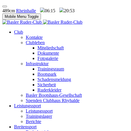
489cm
Rheinhalle
06:15
20:53
Mobile Menu Toggle
Club
Kontakte
Clubleben
Mitgliedschaft
Dokumente
Fotogalerie
Infrastruktur
Trainingsraum
Bootspark
Schadensmeldung
Sicherheit
Ruderkleider
Basler Bootshaus-Gesellschaft
Spenden Clubhaus Rhyhalde
Leistungssport
Leistungssport
Trainingslager
Berichte
Breitensport