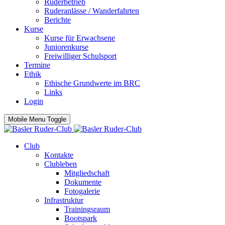
Ruderbetrieb
Ruderanlässe / Wanderfahrten
Berichte
Kurse
Kurse für Erwachsene
Juniorenkurse
Freiwilliger Schulsport
Termine
Ethik
Ethische Grundwerte im BRC
Links
Login
Mobile Menu Toggle
Club
Kontakte
Clubleben
Mitgliedschaft
Dokumente
Fotogalerie
Infrastruktur
Trainingsraum
Bootspark