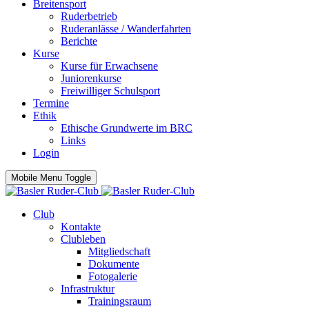
Breitensport
Ruderbetrieb
Ruderanlässe / Wanderfahrten
Berichte
Kurse
Kurse für Erwachsene
Juniorenkurse
Freiwilliger Schulsport
Termine
Ethik
Ethische Grundwerte im BRC
Links
Login
Mobile Menu Toggle
Club
Kontakte
Clubleben
Mitgliedschaft
Dokumente
Fotogalerie
Infrastruktur
Trainingsraum