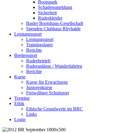
Bootspark
Schadensmeldung
Sicherheit
Ruderkleider
Basler Bootshaus-Gesellschaft
Spenden Clubhaus Rhyhalde
Leistungssport
Leistungssport
Trainingslager
Berichte
Breitensport
Ruderbetrieb
Ruderanlässe / Wanderfahrten
Berichte
Kurse
Kurse für Erwachsene
Juniorenkurse
Freiwilliger Schulsport
Termine
Ethik
Ethische Grundwerte im BRC
Links
Login