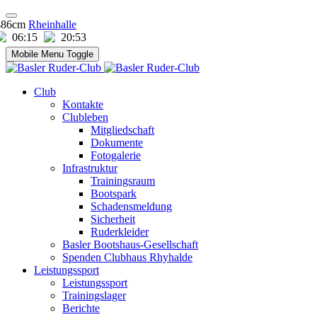
486cm
Rheinhalle
06:15
20:53
Mobile Menu Toggle
Club
Kontakte
Clubleben
Mitgliedschaft
Dokumente
Fotogalerie
Infrastruktur
Trainingsraum
Bootspark
Schadensmeldung
Sicherheit
Ruderkleider
Basler Bootshaus-Gesellschaft
Spenden Clubhaus Rhyhalde
Leistungssport
Leistungssport
Trainingslager
Berichte