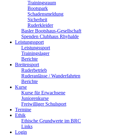
Trainingsraum
Bootspark
Schadensmeldung
Sicherheit
Ruderkleider
Basler Bootshaus-Gesellschaft
Spenden Clubhaus Rhyhalde
Leistungssport
Leistungssport
Trainingslager
Berichte
Breitensport
Ruderbetrieb
Ruderanlässe / Wanderfahrten
Berichte
Kurse
Kurse für Erwachsene
Juniorenkurse
Freiwilliger Schulsport
Termine
Ethik
Ethische Grundwerte im BRC
Links
Login