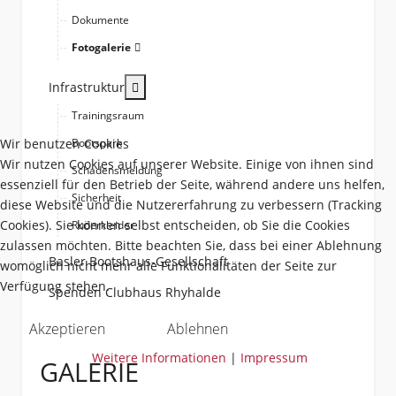
Dokumente
Fotogalerie
More about: Infrastruktur
Infrastruktur
Trainingsraum
Wir benutzen Cookies
Bootspark
Wir nutzen Cookies auf unserer Website. Einige von ihnen sind
Schadensmeldung
essenziell für den Betrieb der Seite, während andere uns helfen,
Sicherheit
diese Website und die Nutzererfahrung zu verbessern (Tracking
Cookies). Sie können selbst entscheiden, ob Sie die Cookies
Ruderkleider
zulassen möchten. Bitte beachten Sie, dass bei einer Ablehnung
Basler Bootshaus-Gesellschaft
womöglich nicht mehr alle Funktionalitäten der Seite zur
Verfügung stehen.
Spenden Clubhaus Rhyhalde
Akzeptieren
Ablehnen
Weitere Informationen
|
Impressum
GALERIE