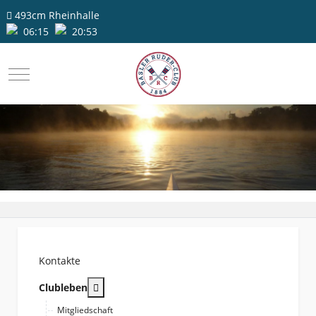
493cm
Rheinhalle
06:15
20:53
Mobile Menu Toggle
Kontakte
More about: Clubleben
Clubleben
Mitgliedschaft