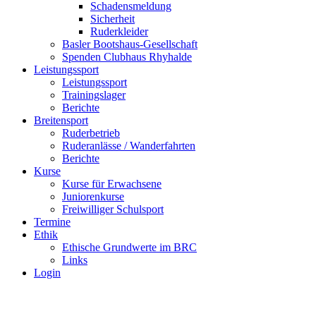
Schadensmeldung
Sicherheit
Ruderkleider
Basler Bootshaus-Gesellschaft
Spenden Clubhaus Rhyhalde
Leistungssport
Leistungssport
Trainingslager
Berichte
Breitensport
Ruderbetrieb
Ruderanlässe / Wanderfahrten
Berichte
Kurse
Kurse für Erwachsene
Juniorenkurse
Freiwilliger Schulsport
Termine
Ethik
Ethische Grundwerte im BRC
Links
Login