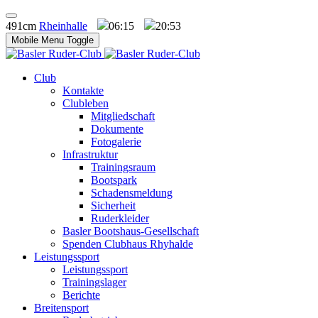
491cm
Rheinhalle
06:15
20:53
Mobile Menu Toggle
Club
Kontakte
Clubleben
Mitgliedschaft
Dokumente
Fotogalerie
Infrastruktur
Trainingsraum
Bootspark
Schadensmeldung
Sicherheit
Ruderkleider
Basler Bootshaus-Gesellschaft
Spenden Clubhaus Rhyhalde
Leistungssport
Leistungssport
Trainingslager
Berichte
Breitensport