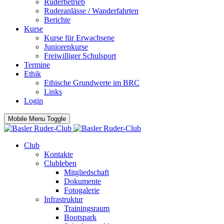
Ruderbetrieb
Ruderanlässe / Wanderfahrten
Berichte
Kurse
Kurse für Erwachsene
Juniorenkurse
Freiwilliger Schulsport
Termine
Ethik
Ethische Grundwerte im BRC
Links
Login
Mobile Menu Toggle
Club
Kontakte
Clubleben
Mitgliedschaft
Dokumente
Fotogalerie
Infrastruktur
Trainingsraum
Bootspark