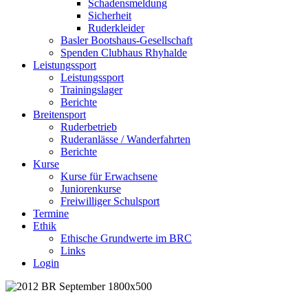
Schadensmeldung
Sicherheit
Ruderkleider
Basler Bootshaus-Gesellschaft
Spenden Clubhaus Rhyhalde
Leistungssport
Leistungssport
Trainingslager
Berichte
Breitensport
Ruderbetrieb
Ruderanlässe / Wanderfahrten
Berichte
Kurse
Kurse für Erwachsene
Juniorenkurse
Freiwilliger Schulsport
Termine
Ethik
Ethische Grundwerte im BRC
Links
Login